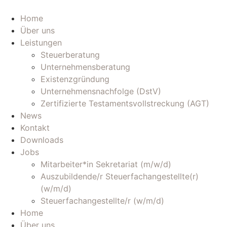
Zum
Inhalt
Home
wechseln
Über uns
Leistungen
Steuerberatung
Unternehmensberatung
Existenzgründung
Unternehmensnachfolge (DstV)
Zertifizierte Testamentsvollstreckung (AGT)
News
Kontakt
Downloads
Jobs
Mitarbeiter*in Sekretariat (m/w/d)
Auszubildende/r Steuerfachangestellte(r)
(w/m/d)
Steuerfachangestellte/r (w/m/d)
Home
Über uns