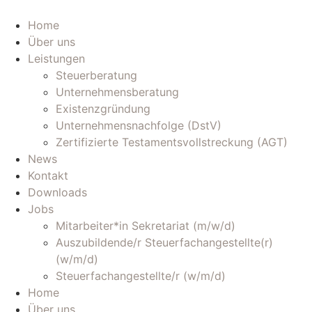
Zum
Inhalt
Home
wechseln
Über uns
Leistungen
Steuerberatung
Unternehmensberatung
Existenzgründung
Unternehmensnachfolge (DstV)
Zertifizierte Testamentsvollstreckung (AGT)
News
Kontakt
Downloads
Jobs
Mitarbeiter*in Sekretariat (m/w/d)
Auszubildende/r Steuerfachangestellte(r)
(w/m/d)
Steuerfachangestellte/r (w/m/d)
Home
Über uns