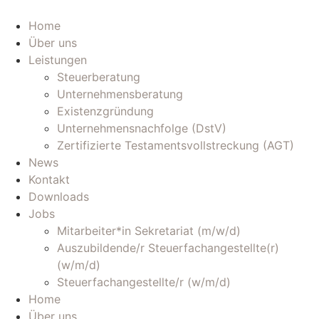
Zum
Inhalt
Home
wechseln
Über uns
Leistungen
Steuerberatung
Unternehmensberatung
Existenzgründung
Unternehmensnachfolge (DstV)
Zertifizierte Testamentsvollstreckung (AGT)
News
Kontakt
Downloads
Jobs
Mitarbeiter*in Sekretariat (m/w/d)
Auszubildende/r Steuerfachangestellte(r)
(w/m/d)
Steuerfachangestellte/r (w/m/d)
Home
Über uns