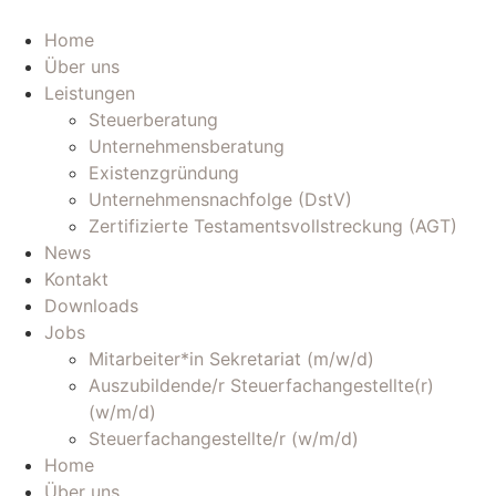
Zum
Inhalt
Home
wechseln
Über uns
Leistungen
Steuerberatung
Unternehmensberatung
Existenzgründung
Unternehmensnachfolge (DstV)
Zertifizierte Testamentsvollstreckung (AGT)
News
Kontakt
Downloads
Jobs
Mitarbeiter*in Sekretariat (m/w/d)
Auszubildende/r Steuerfachangestellte(r)
(w/m/d)
Steuerfachangestellte/r (w/m/d)
Home
Über uns