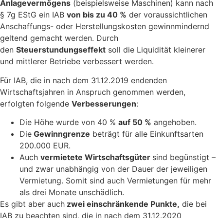
Anlagevermögens
(beispielsweise Maschinen) kann nach
§ 7g EStG ein IAB
von bis zu 40 %
der voraussichtlichen
Anschaffungs- oder Herstellungskosten gewinnmindernd
geltend gemacht werden. Durch
den
Steuerstundungseffekt
soll die Liquidität kleinerer
und mittlerer Betriebe verbessert werden.
Für IAB, die in nach dem 31.12.2019 endenden
Wirtschaftsjahren in Anspruch genommen werden,
erfolgten folgende
Verbesserungen
:
Die Höhe wurde von 40 %
auf 50 %
angehoben.
Die
Gewinngrenze
beträgt für alle Einkunftsarten
200.000 EUR.
Auch
vermietete Wirtschaftsgüter
sind begünstigt –
und zwar unabhängig von der Dauer der jeweiligen
Vermietung. Somit sind auch Vermietungen für mehr
als drei Monate unschädlich.
Es gibt aber auch
zwei einschränkende Punkte,
die bei
IAB zu beachten sind, die in nach dem 31.12.2020