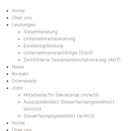
Zum
Inhalt
Home
wechseln
Über uns
Leistungen
Steuerberatung
Unternehmensberatung
Existenzgründung
Unternehmensnachfolge (DstV)
Zertifizierte Testamentsvollstreckung (AGT)
News
Kontakt
Downloads
Jobs
Mitarbeiter*in Sekretariat (m/w/d)
Auszubildende/r Steuerfachangestellte(r)
(w/m/d)
Steuerfachangestellte/r (w/m/d)
Home
Über uns