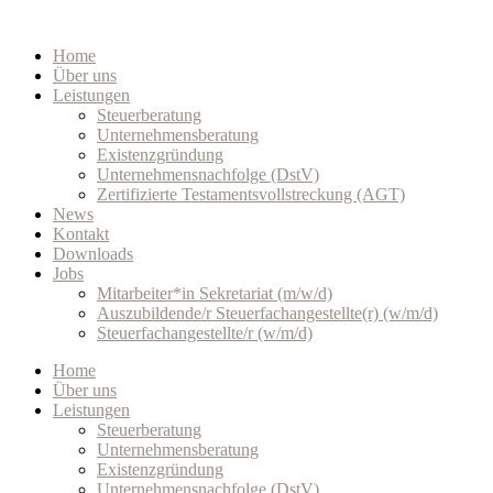
Zum
Inhalt
Home
wechseln
Über uns
Leistungen
Steuerberatung
Unternehmensberatung
Existenzgründung
Unternehmensnachfolge (DstV)
Zertifizierte Testamentsvollstreckung (AGT)
News
Kontakt
Downloads
Jobs
Mitarbeiter*in Sekretariat (m/w/d)
Auszubildende/r Steuerfachangestellte(r) (w/m/d)
Steuerfachangestellte/r (w/m/d)
Home
Über uns
Leistungen
Steuerberatung
Unternehmensberatung
Existenzgründung
Unternehmensnachfolge (DstV)