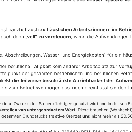
desfinanzhof auch
zu häuslichen Arbeitszimmern im Betr
n auch dann
„voll“ zu versteuern,
wenn die Aufwendungen fü
, Abschreibungen, Wasser- und Energiekosten) für ein häus
der berufliche Tätigkeit kein anderer Arbeitsplatz zur Verfü
elpunkt der gesamten betrieblichen und beruflichen Betäti
hließt
die teilweise beschränkte Abziehbarkeit der Aufw
ers zum Betriebsvermögen aus, noch beeinflusst sie den f
ebliche Zwecke des Steuerpflichtigen genutzt wird und in dessen 
ksteilen von untergeordnetem Wert.
Diese brauchen (Wahlrecht)
es gesamten Grundstücks (relative Grenze)
und
nicht mehr als 20.5
 unter www.iww.de, Abruf-Nr. 218443; BFH, PM Nr. 46/2020