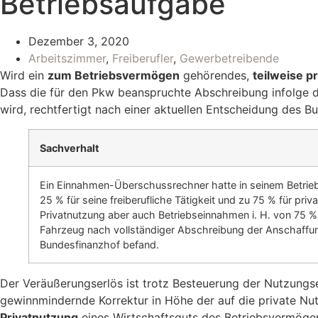
Betriebsaufgabe
Dezember 3, 2020
Arbeitszimmer
,
Freiberufler
,
Gewerbetreibende
Wird ein
zum Betriebsvermögen
gehörendes,
teilweise p
Dass die für den Pkw beanspruchte Abschreibung infolge
wird, rechtfertigt nach einer aktuellen Entscheidung des 
Sachverhalt
Ein Einnahmen-Überschussrechner hatte in seinem Betrie
25 % für seine freiberufliche Tätigkeit und zu 75 % für p
Privatnutzung aber auch Betriebseinnahmen i. H. von 75 % 
Fahrzeug nach vollständiger Abschreibung der Anschaffung
Bundesfinanzhof befand.
Der Veräußerungserlös ist trotz Besteuerung der Nutzun
gewinnmindernde Korrektur in Höhe der auf die private Nu
Privatnutzung
eines Wirtschaftsguts des Betriebsvermög