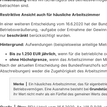
betrachten sind.
Restriktive Ansicht auch für häusliche Arbeitszimmer
In einer weiteren Entscheidung vom 16.6.2020 hat der Bun
Betriebsveräußerung, -aufgabe oder Entnahme der Gewin
nur
beschränkt
berücksichtigt wurden.
Hintergrund:
Aufwendungen (beispielsweise anteilige Miete
Bis zu 1.250 EUR jährlich,
wenn für die betriebliche o
ohne Höchstgrenze,
wenn das Arbeitszimmer den Mitt
Nach der aktuellen Entscheidung des Bundesfinanzhofs sc
Abschreibungen) weder die Zugehörigkeit des Arbeitszimm
Merke |
Ein häusliches Arbeitszimmer, das für eigenbetri
Betriebsvermögen. Eine Ausnahme besteht bei
Grundstüc
ihr Wert nicht mehr als ein Fünftel des gemeinen Werts d
Quelle |
Pkw:
BFH-Urteil vom 16.6.2020, Az. VIII R 9/18,