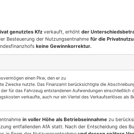
rivat genutztes Kfz
verkauft, erhöht
der Unterschiedsbetr
 der Besteuerung der Nutzungsentnahme
für die Privatnutz
Bundesfinanzhofs
keine Gewinnkorrektur.
bsvermögen einen Pkw, den er zu
rivate Zwecke nutzte. Das Finanzamt berücksichtigte die Abschreibu
der für das Fahrzeug entstandenen Aufwendungen einschließlich der
skosten verkaufte, auch nur ein Viertel des Verkaufserlöses als B
gsentnahme
in voller Höhe als Betriebseinnahme
zu berücksi
tzung entfallenden AfA statt. Nach der Entscheidung des B
ens in Form der Nutzungsentnahme
und dessen spätere Ver