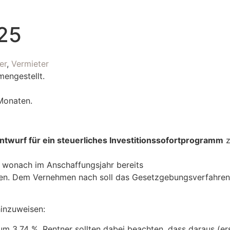
025
er
,
Vermieter
engestellt.
Monaten.
twurf für ein steuerliches Investitionssofortprogramm
z
wonach im Anschaffungsjahr bereits
en. Dem Vernehmen nach soll das Gesetzgebungsverfahre
hinzuweisen:
m 3,74 %. Rentner sollten dabei beachten, dass daraus (erst