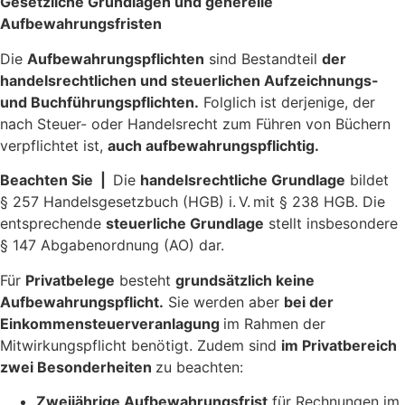
Gesetzliche Grundlagen und generelle
Aufbewahrungsfristen
Die
Aufbewahrungspflichten
sind Bestandteil
der
handelsrechtlichen und steuerlichen Aufzeichnungs-
und Buchführungspflichten.
Folglich ist derjenige, der
nach Steuer- oder Handelsrecht zum Führen von Büchern
verpflichtet ist,
auch aufbewahrungspflichtig.
Beachten Sie |
Die
handelsrechtliche Grundlage
bildet
§ 257 Handelsgesetzbuch (HGB) i. V. mit § 238 HGB. Die
entsprechende
steuerliche Grundlage
stellt insbesondere
§ 147 Abgabenordnung (AO) dar.
Für
Privatbelege
besteht
grundsätzlich keine
Aufbewahrungspflicht.
Sie werden aber
bei der
Einkommensteuerveranlagung
im Rahmen der
Mitwirkungspflicht benötigt. Zudem sind
im Privatbereich
zwei Besonderheiten
zu beachten:
Zweijährige Aufbewahrungsfrist
für Rechnungen im